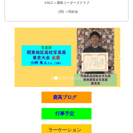
※KLC＝鹿島リーダーズクラブ
(同) ＝同好会
p
n
r
e
e
x
v
t
i
o
u
s
鹿高ブログ
行事予定
ラーケーション