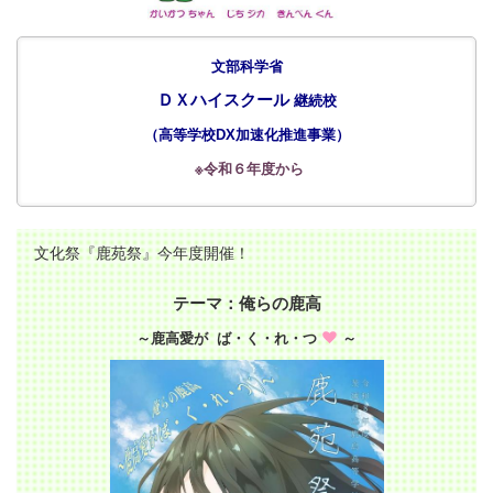
文部科学省
ＤＸハイスクール
継続校
（
高等学校DX加速化推進事業
）
※令和６年度から
文化祭『鹿苑祭』今年度開催！
テーマ：俺らの鹿高
～鹿高愛が ば・く・れ・つ
～