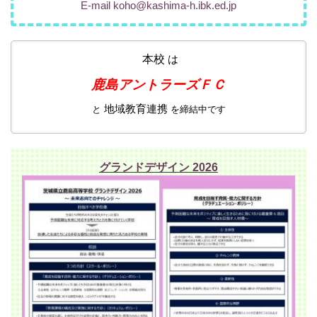
E-mail koho@kashima-h.ibk.ed.jp
本校
は
鹿島アントラーズＦＣ
地域教育連携
と
を締結中です
グランドデザイン 2026