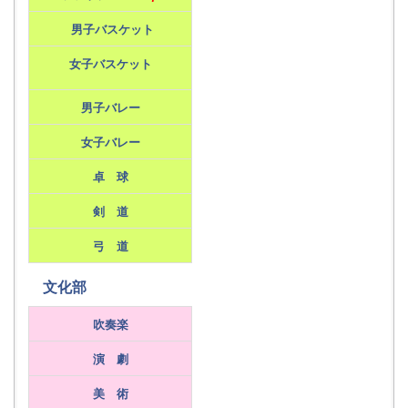
男子バスケット
女子バスケット
男子バレー
女子バレー
卓 球
剣 道
弓 道
文化部
吹奏楽
演 劇
美 術