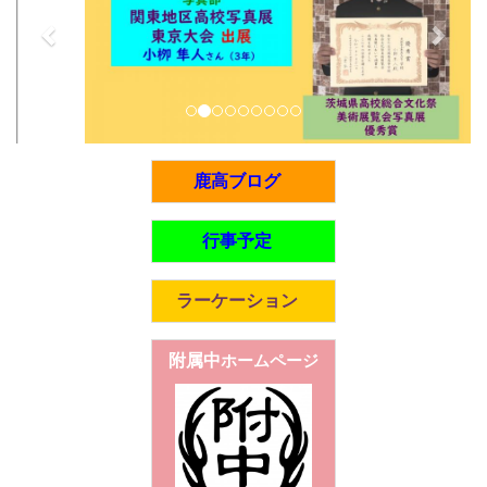
e
x
v
t
i
o
u
s
鹿高ブログ
行事予定
ラーケーション
附属中
ホームページ