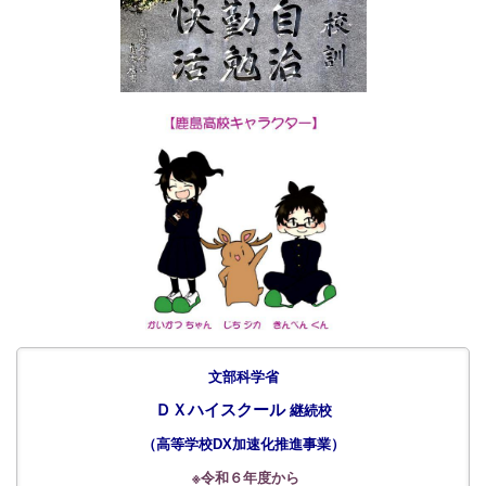
文部科学省
ＤＸハイスクール
継続校
（
高等学校DX加速化推進事業
）
※令和６年度から