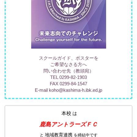
スクールガイド、ポスターを
ご希望なさる方へ
問い合わせ先（教頭宛）
TEL 0299-82-1903
FAX 0299-84-1547
E-mail koho@kashima-h.ibk.ed.jp
本校
は
鹿島アントラーズＦＣ
地域教育連携
と
を締結中です