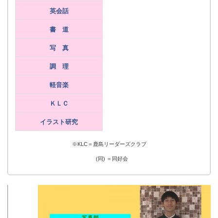
英会話
書 道
写 真
調 理
軽音楽
ＫＬＣ
イラスト研究
※KLC＝鹿島リーダーズクラブ
(同) ＝同好会
p
n
r
e