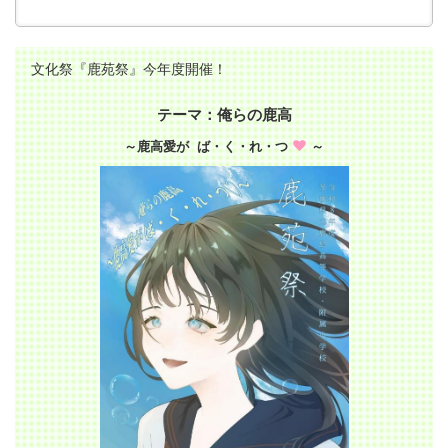
文化祭『鹿苑祭』今年度開催！
テーマ：俺らの鹿高
～鹿高愛が ば・く・れ・つ
～