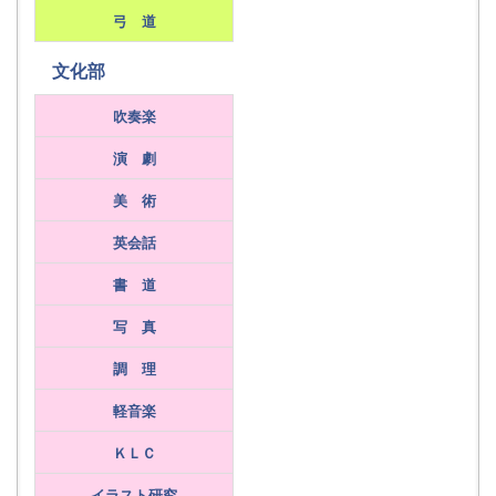
弓 道
文化部
吹奏楽
演 劇
美 術
英会話
書 道
写 真
調 理
軽音楽
ＫＬＣ
イラスト研究