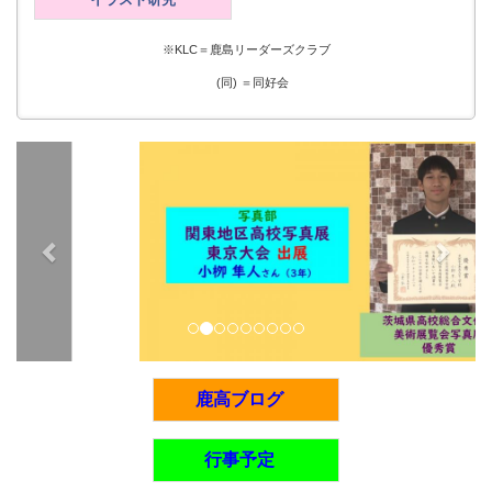
※KLC＝鹿島リーダーズクラブ
(同) ＝同好会
p
n
r
e
e
x
v
t
i
o
u
s
鹿高ブログ
行事予定