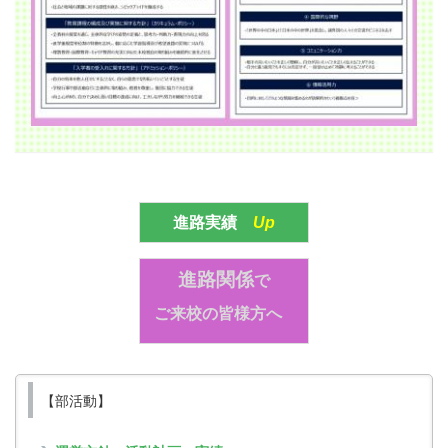
進路実績
Up
進路関係
で
ご来校の皆様方へ
【部活動】