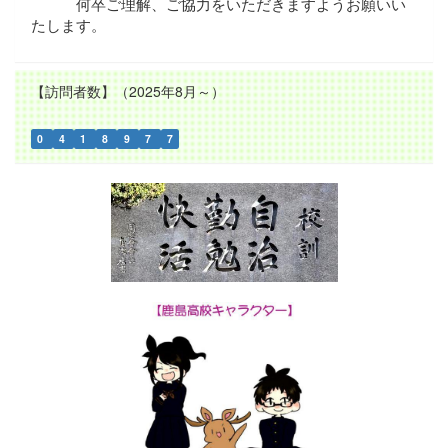
何卒ご理解、ご協力をいただきますようお願いい
たします。
【訪問者数】（2025年8月～）
0
4
1
8
9
7
7