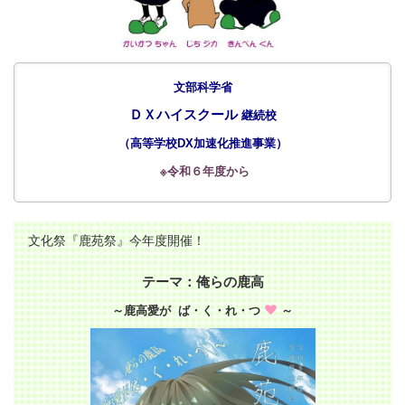
文部科学省
ＤＸハイスクール
継続校
（
高等学校DX加速化推進事業
）
※令和６年度から
文化祭『鹿苑祭』今年度開催！
テーマ：俺らの鹿高
～鹿高愛が ば・く・れ・つ
～