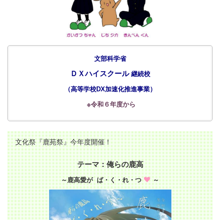
文部科学省
ＤＸハイスクール
継続校
（
高等学校DX加速化推進事業
）
※令和６年度から
文化祭『鹿苑祭』今年度開催！
テーマ：俺らの鹿高
～鹿高愛が ば・く・れ・つ
～