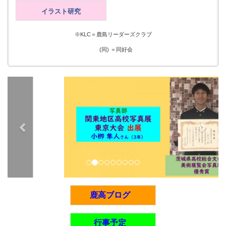
イラスト研究
※KLC＝鹿島リーダーズクラブ
(同) ＝同好会
p
n
r
e
e
x
v
t
i
o
u
s
鹿高ブログ
行事予定