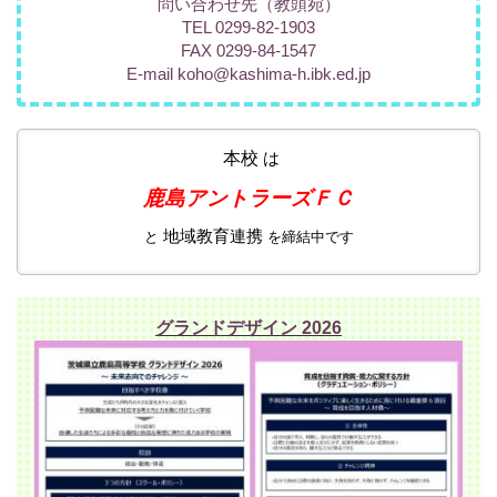
問い合わせ先（教頭宛）
TEL 0299-82-1903
FAX 0299-84-1547
E-mail koho@kashima-h.ibk.ed.jp
本校
は
鹿島アントラーズＦＣ
地域教育連携
と
を締結中です
グランドデザイン 2026