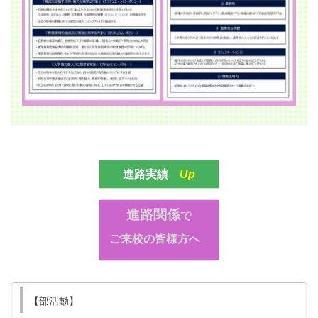
進路実績
Up
進路関係
で
ご来校の皆様方へ
【部活動】