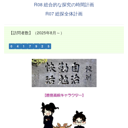
R08 総合的な探究の時間計画
R07 総探全体計画
【訪問者数】（2025年8月～）
0
4
1
7
9
2
5