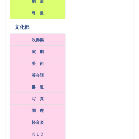
剣 道
弓 道
文化部
吹奏楽
演 劇
美 術
英会話
書 道
写 真
調 理
軽音楽
ＫＬＣ